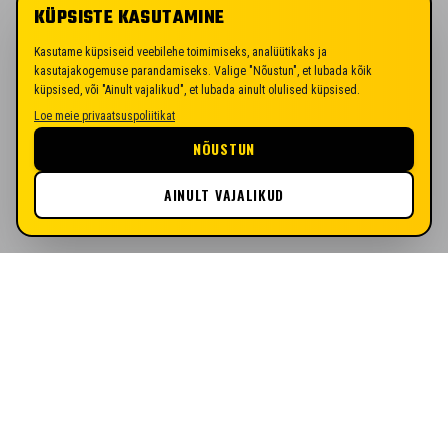
KÜPSISTE KASUTAMINE
Kasutame küpsiseid veebilehe toimimiseks, analüütikaks ja
kasutajakogemuse parandamiseks. Valige "Nõustun", et lubada kõik
küpsised, või "Ainult vajalikud", et lubada ainult olulised küpsised.
Loe meie privaatsuspoliitikat
NÕUSTUN
AINULT VAJALIKUD
PÄRNU JK VAPRUS