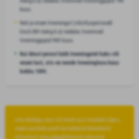
mäng k.a) nädalas treenivad treeninggupid 78€
kuus.
Neli ja enam treeningut (võistlusperioodil
Eesti MV mäng k.a) nädalas treenivad
treeninggupid 90€ kuus.
Kui ühest perest käib treeningutel kaks või
enam last, siis on nende treeningtasu kuus
kokku 100€.
Liitu klubiga, sest siit leiad uusi toredaid sõpru,
saad osa klubi poolt korraldatud lahedatest
üritustest ning jalgpallialaseid oskuseid