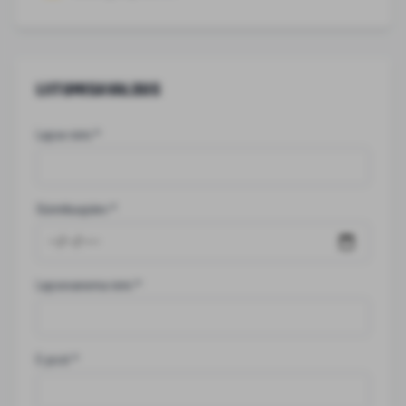
LIITUMISAVALDUS
Lapse nimi
*
Sünnikuupäev
*
Lapsevanema nimi
*
E-post
*