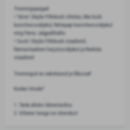
Treeningupaigad:
• Talvel: Ülejõe Põhikooli võimlas, Mai kooli
kunstmuruväljakul, Rehepapi kunstmuruväljakul
ning Pärnu Jalgpallihallis
• Suvel: Ülejõe Põhikooli staadionil,
Rannastaadioni harjutusväljakul ja Raeküla
staadionil
Treeningud on eakohased ja lõbusad!
Kuidas liituda?
1. Täida allolev liikmetaotlus
2. Võtame teiega ise ühendust