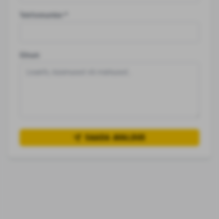
Telefoninumber
*
Sõnum
SAADA AVALDUS