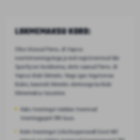
LIIKMEMAKSU KORD:
Olles liitunud Pärnu JK Vaprus
noortetreeningutega ja end registreerinud läbi
Sportlyzeri keskkonna, olete saanud Pärnu JK
Vaprus klubi liikmeks. Nagu igas tegutsevas
klubis, kaasneb liikmeks olemisega ka klubi
liikmemaksu tasumine.
Kaks treeningut nädalas treenivad
treeninggupid 58€ kuus.
Kolm treeningut (võistlusperioodil Eesti MV