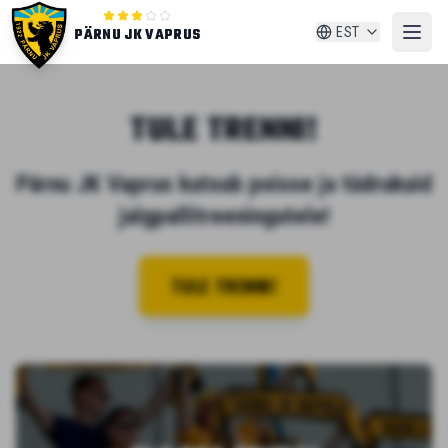
PÄRNU JK VAPRUS
EST
TULE TRENNI!
Pärnu JK Vaprus kutsub poisse ja tüdrukuid
jalgpallitreeningutele!
TULE TRENNI!