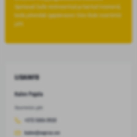
õpetavad Sulle motiveeritud ja haritud treenerid,
keda juhendab igapäevases töös klubi noortetöö
juht.
LISAINFO
Kalev Pajula
Noortetöö juht
+372 5656 0920
kalev@vaprus.ee