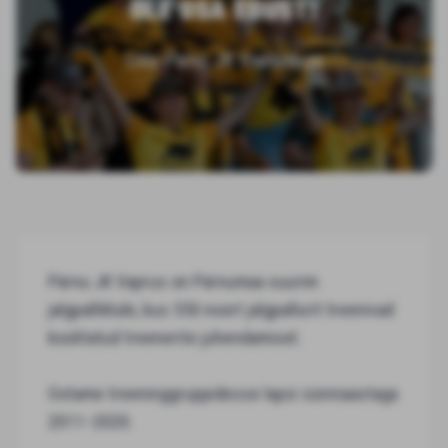
OLE OSA EDUST!
Liitu Pärnu JK Vaprusega
Pärnu JK Vaprus on Pärnumaa suurim
jalgpalliklubi, kus 550 noort jalgpallurit treenivad
koolitatud treenerite juhendamisel.
Ootame treeninggruppidesse lapsi sünniaastaga
2011–2020.